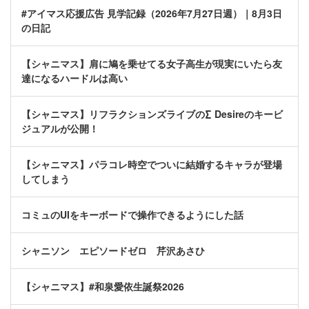
#アイマス応援広告 見学記録（2026年7月27日週）｜8月3日
の日記
【シャニマス】肩に鳩を乗せてる女子高生が現実にいたら友
達になるハードルは高い
【シャニマス】リフラクションズライブの∑ Desireのキービ
ジュアルが公開！
【シャニマス】パラコレ時空でついに結婚するキャラが登場
してしまう
コミュのUIをキーボードで操作できるようにした話
シャニソン エピソードゼロ 芹沢あさひ
【シャニマス】#和泉愛依生誕祭2026