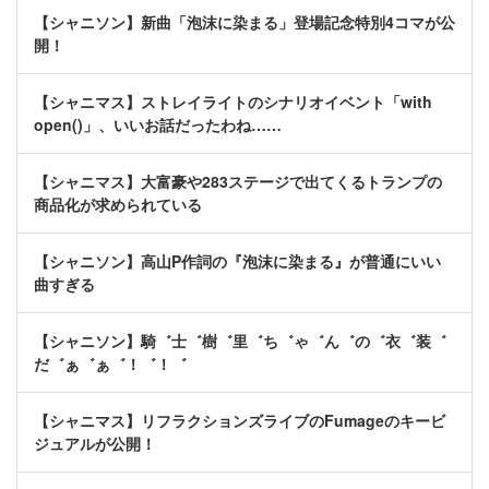
【シャニソン】新曲「泡沫に染まる」登場記念特別4コマが公
開！
【シャニマス】ストレイライトのシナリオイベント「with
open()」、いいお話だったわね……
【シャニマス】大富豪や283ステージで出てくるトランプの
商品化が求められている
【シャニソン】高山P作詞の『泡沫に染まる』が普通にいい
曲すぎる
【シャニソン】騎゛士゛樹゛里゛ち゛ゃ゛ん゛の゛衣゛装゛
だ゛ぁ゛ぁ゛！゛！゛
【シャニマス】リフラクションズライブのFumageのキービ
ジュアルが公開！