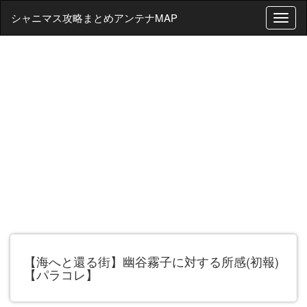
シャニマス攻略まとめアンテナMAP
T
o
g
g
l
e
n
a
v
i
g
a
t
i
o
n
【海へと還る街】幽谷霧子に対する所感(初報)
【パラコレ】