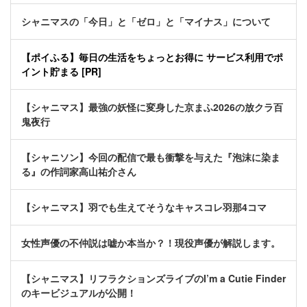
シャニマスの「今日」と「ゼロ」と「マイナス」について
【ポイふる】毎日の生活をちょっとお得に サービス利用でポ
イント貯まる [PR]
【シャニマス】最強の妖怪に変身した京まふ2026の放クラ百
鬼夜行
【シャニソン】今回の配信で最も衝撃を与えた『泡沫に染ま
る』の作詞家高山祐介さん
【シャニマス】羽でも生えてそうなキャスコレ羽那4コマ
女性声優の不仲説は嘘か本当か？！現役声優が解説します。
【シャニマス】リフラクションズライブのI’m a Cutie Finder
のキービジュアルが公開！