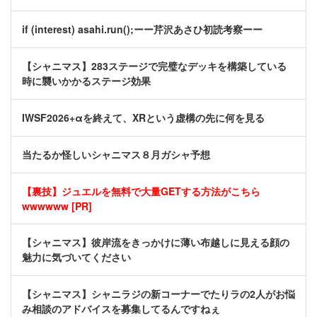
if (interest) asahi.run();ーー芹沢あさひ初読考察ーー
【シャニマス】283ステージで完璧なデッキを構築している
時に襲いかかるステージ効果
IWSF2026+αを終えて、XRという虚構の先に何を見る
当たるか怪しいシャニマス８月ガシャ予想
【裏技】ジュエルを無料で大量GETする方法がこちら
wwwwww [PR]
【シャニマス】彼岸流をきっかけに薄い布越しに見える顔の
魅力に気づいてください
【シャニマス】シャニラジの新コーナーでたりラの2人がお悩
み相談のアドバイスを募集してるんですねぇ