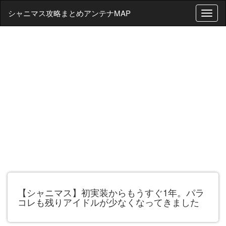
シャニマス攻略まとめアンテナMAP
T
o
g
g
l
e
n
a
v
i
g
a
t
i
o
n
【シャニマス】初実装からもうすぐ1年。パラ
コレも残りアイドルが少なくなってきました