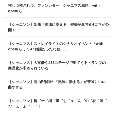
推しつ推されつ、ファンレター｜シャニマス感想「with
open()」
【シャニソン】新曲「泡沫に染まる」登場記念特別4コマが公
開！
【シャニマス】ストレイライトのシナリオイベント「with
open()」、いいお話だったわね……
【シャニマス】大富豪や283ステージで出てくるトランプの
商品化が求められている
【シャニソン】高山P作詞の『泡沫に染まる』が普通にいい
曲すぎる
【シャニソン】騎゛士゛樹゛里゛ち゛ゃ゛ん゛の゛衣゛装゛
だ゛ぁ゛ぁ゛！゛！゛