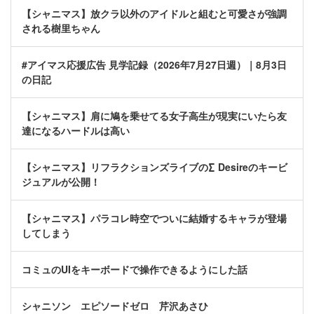
【シャニマス】放クラ以外のアイドルと組むと可愛さが強調
される樹里ちゃん
#アイマス応援広告 見学記録（2026年7月27日週）｜8月3日
の日記
【シャニマス】肩に鳩を乗せてる女子高生が現実にいたら友
達になるハードルは高い
【シャニマス】リフラクションズライブの∑ Desireのキービ
ジュアルが公開！
【シャニマス】パラコレ時空でついに結婚するキャラが登場
してしまう
コミュのUIをキーボードで操作できるようにした話
シャニソン エピソードゼロ 芹沢あさひ