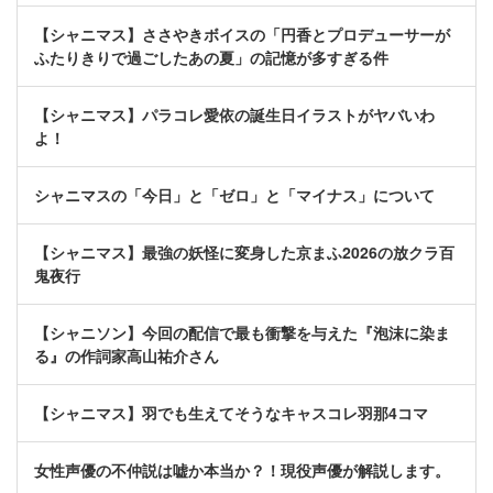
【シャニマス】ささやきボイスの「円香とプロデューサーが
ふたりきりで過ごしたあの夏」の記憶が多すぎる件
【シャニマス】パラコレ愛依の誕生日イラストがヤバいわ
よ！
シャニマスの「今日」と「ゼロ」と「マイナス」について
【シャニマス】最強の妖怪に変身した京まふ2026の放クラ百
鬼夜行
【シャニソン】今回の配信で最も衝撃を与えた『泡沫に染ま
る』の作詞家高山祐介さん
【シャニマス】羽でも生えてそうなキャスコレ羽那4コマ
女性声優の不仲説は嘘か本当か？！現役声優が解説します。