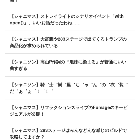
【シャニマス】ストレイライトのシナリオイベント「with
open()」、いいお話だったわね……
【シャニマス】大富豪や283ステージで出てくるトランプの
商品化が求められている
【シャニソン】高山P作詞の『泡沫に染まる』が普通にいい
曲すぎる
【シャニソン】騎゛士゛樹゛里゛ち゛ゃ゛ん゛の゛衣゛装゛
だ゛ぁ゛ぁ゛！゛！゛
【シャニマス】リフラクションズライブのFumageのキービ
ジュアルが公開！
【シャニマス】283ステージはみんなどんな感じのビルドで
攻略してますか？