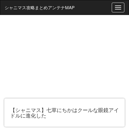
シャニマス攻略まとめアンテナMAP
T
o
g
g
l
e
n
a
v
i
g
a
t
i
o
n
【シャニマス】七草にちかはクールな眼鏡アイ
ドルに進化した