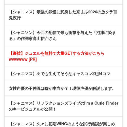
【シャニマス】最強の妖怪に変身した京まふ2026の放クラ百
鬼夜行
【シャニソン】今回の配信で最も衝撃を与えた『泡沫に染ま
る』の作詞家高山祐介さん
【裏技】ジュエルを無料で大量GETする方法がこちら
wwwwww [PR]
【シャニマス】羽でも生えてそうなキャスコレ羽那4コマ
女性声優の不仲説は嘘か本当か？！現役声優が解説します。
【シャニマス】リフラクションズライブのI’m a Cutie Finder
のキービジュアルが公開！
【シャニマス】久々に初期WINGのような試行錯誤が楽しめ