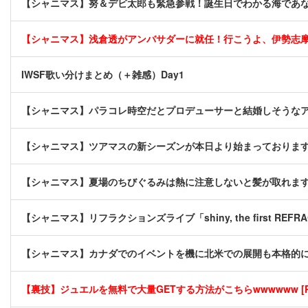
【シャニマス】努＆デビ太郎も緊急参戦！誕生日でわかる海であ
【シャニマス】浅倉透がアンバサダーに就任！行こうよ、伊勢志
IWSF歌い分けまとめ（＋雑感）Day1
【シャニマス】パラコレ時空だとプロデューサーと結婚しそうな
【シャニマス】ツアマスの新シーズンが本日より始まっておりま
【シャニマス】夏場のちびぐるみは熱に注意しないと髪が取れま
【シャニマス】リフラクションズライブ「shiny, the first REFRA
【シャニマス】カナダでのイベントを機に北米での展開も本格的
【裏技】ジュエルを無料で大量GETする方法がこちらwwwwww [P