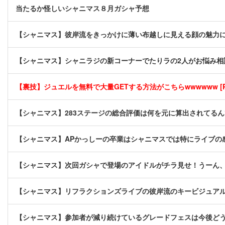
当たるか怪しいシャニマス８月ガシャ予想
【シャニマス】彼岸流をきっかけに薄い布越しに見える顔の魅力
【シャニマス】シャニラジの新コーナーでたりラの2人がお悩み相
【裏技】ジュエルを無料で大量GETする方法がこちらwwwwww [P
【シャニマス】283ステージの総合評価は何を元に算出されてる
【シャニマス】APかっしーの卒業はシャニマスでは特にライブの
【シャニマス】次回ガシャで登場のアイドルがチラ見せ！うーん
【シャニマス】リフラクションズライブの彼岸流のキービジュア
【シャニマス】参加者が減り続けているグレードフェスは今後ど