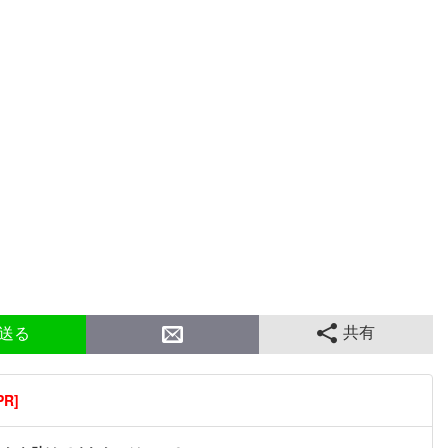
共有
送る
R]