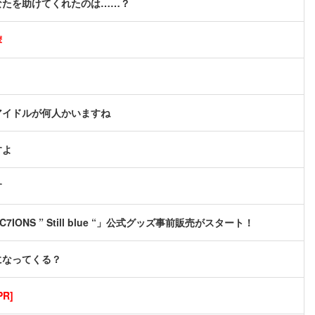
なたを助けてくれたのは……？
摩
アイドルが何人かいますね
すよ
す
C7IONS ” Still blue “」公式グッズ事前販売がスタート！
になってくる？
R]