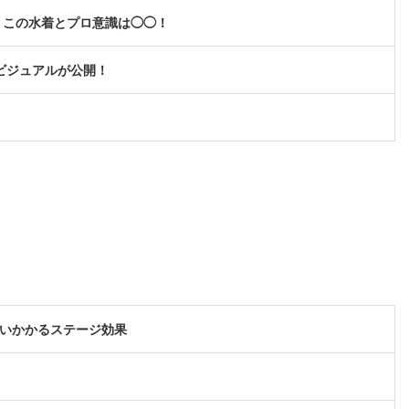
、この水着とプロ意識は◯◯！
キービジュアルが公開！
襲いかかるステージ効果