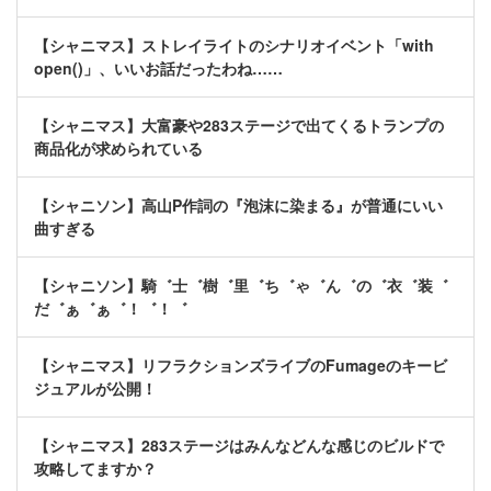
【シャニマス】ストレイライトのシナリオイベント「with
open()」、いいお話だったわね……
【シャニマス】大富豪や283ステージで出てくるトランプの
商品化が求められている
【シャニソン】高山P作詞の『泡沫に染まる』が普通にいい
曲すぎる
【シャニソン】騎゛士゛樹゛里゛ち゛ゃ゛ん゛の゛衣゛装゛
だ゛ぁ゛ぁ゛！゛！゛
【シャニマス】リフラクションズライブのFumageのキービ
ジュアルが公開！
【シャニマス】283ステージはみんなどんな感じのビルドで
攻略してますか？