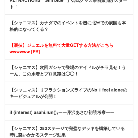
REFRAC7IONS ” Still blue “」公式グッズ事前販売がスター
ト！
【シャニマス】カナダでのイベントを機に北米での展開も本
格的になってくる？
【裏技】ジュエルを無料で大量GETする方法がこちら
wwwwww [PR]
【シャニマス】次回ガシャで登場のアイドルがチラ見せ！う
ーん、この水着とプロ意識は◯◯！
【シャニマス】リフラクションズライブのNo 1 feel aloneの
キービジュアルが公開！
if (interest) asahi.run();ーー芹沢あさひ初読考察ーー
【シャニマス】283ステージで完璧なデッキを構築している
時に襲いかかるステージ効果