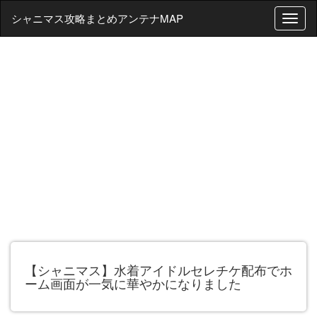
シャニマス攻略まとめアンテナMAP
T
o
g
g
l
e
n
a
v
i
g
a
t
i
o
n
【シャニマス】水着アイドルセレチケ配布でホ
ーム画面が一気に華やかになりました