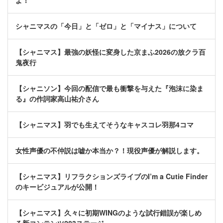
よ！
シャニマスの「今日」と「ゼロ」と「マイナス」について
【シャニマス】最強の妖怪に変身した京まふ2026の放クラ百
鬼夜行
【シャニソン】今回の配信で最も衝撃を与えた『泡沫に染ま
る』の作詞家高山祐介さん
【シャニマス】羽でも生えてそうなキャスコレ羽那4コマ
女性声優の不仲説は嘘か本当か？！現役声優が解説します。
【シャニマス】リフラクションズライブのI’m a Cutie Finder
のキービジュアルが公開！
【シャニマス】久々に初期WINGのような試行錯誤が楽しめ