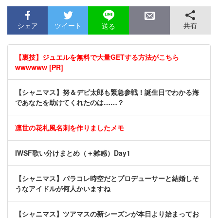
シェア
ツイート
共有
送る
【裏技】ジュエルを無料で大量GETする方法がこちら
wwwwww [PR]
【シャニマス】努＆デビ太郎も緊急参戦！誕生日でわかる海
であなたを助けてくれたのは……？
凛世の花札風名刺を作りましたメモ
IWSF歌い分けまとめ（＋雑感）Day1
【シャニマス】パラコレ時空だとプロデューサーと結婚しそ
うなアイドルが何人かいますね
【シャニマス】ツアマスの新シーズンが本日より始まってお