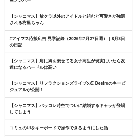
曲メンバー
【シャニマス】放クラ以外のアイドルと組むと可愛さが強調
される樹里ちゃん
#アイマス応援広告 見学記録（2026年7月27日週）｜8月3日
の日記
【シャニマス】肩に鳩を乗せてる女子高生が現実にいたら友
達になるハードルは高い
【シャニマス】リフラクションズライブの∑ Desireのキービ
ジュアルが公開！
【シャニマス】パラコレ時空でついに結婚するキャラが登場
してしまう
コミュのUIをキーボードで操作できるようにした話