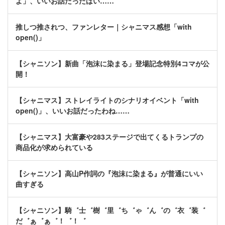
よ」、いいお話だったばい……
推しつ推されつ、ファンレター｜シャニマス感想「with
open()」
【シャニソン】新曲「泡沫に染まる」登場記念特別4コマが公
開！
【シャニマス】ストレイライトのシナリオイベント「with
open()」、いいお話だったわね……
【シャニマス】大富豪や283ステージで出てくるトランプの
商品化が求められている
【シャニソン】高山P作詞の『泡沫に染まる』が普通にいい
曲すぎる
【シャニソン】騎゛士゛樹゛里゛ち゛ゃ゛ん゛の゛衣゛装゛
だ゛ぁ゛ぁ゛！゛！゛