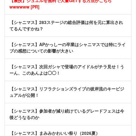
【裏技】ジュエルを無料で大量GETする方法がこちら
wwwwww [PR]
【シャニマス】283ステージの総合評価は何を元に算出され
てるんですかね？
【シャニマス】APかっしーの卒業はシャニマスでは特にライ
ブの感想についての影響が大きい
【シャニマス】次回ガシャで登場のアイドルがチラ見せ！う
ーん、このあんよは◯◯！
【シャニマス】リフラクションズライブの彼岸流のキービジ
ュアルが公開！
【シャニマス】参加者が減り続けているグレードフェスは今
後どうなるのか
【シャニマス】まみみかわいい祭り（2026夏）