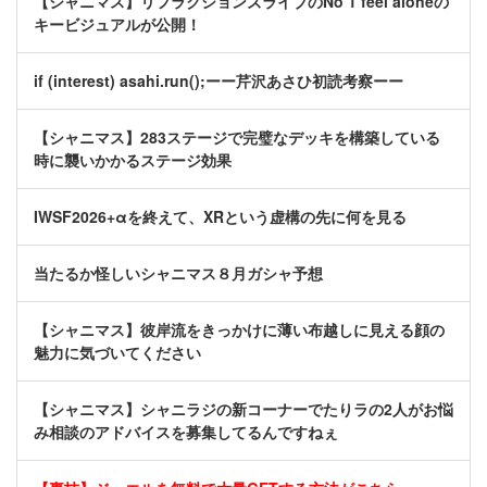
【シャニマス】リフラクションズライブのNo 1 feel aloneの
キービジュアルが公開！
if (interest) asahi.run();ーー芹沢あさひ初読考察ーー
【シャニマス】283ステージで完璧なデッキを構築している
時に襲いかかるステージ効果
IWSF2026+αを終えて、XRという虚構の先に何を見る
当たるか怪しいシャニマス８月ガシャ予想
【シャニマス】彼岸流をきっかけに薄い布越しに見える顔の
魅力に気づいてください
【シャニマス】シャニラジの新コーナーでたりラの2人がお悩
み相談のアドバイスを募集してるんですねぇ