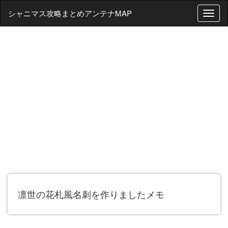
シャニマス攻略まとめアンテナMAP
T
o
g
g
l
e
n
a
v
i
g
a
t
i
o
n
凛世の花札風名刺を作りましたメモ