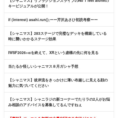
【シャニマス】リフラクションズライブのNo 1 feel aloneの
キービジュアルが公開！
if (interest) asahi.run();ーー芹沢あさひ初読考察ーー
【シャニマス】283ステージで完璧なデッキを構築している
時に襲いかかるステージ効果
IWSF2026+αを終えて、XRという虚構の先に何を見る
当たるか怪しいシャニマス８月ガシャ予想
【シャニマス】彼岸流をきっかけに薄い布越しに見える顔の
魅力に気づいてください
【シャニマス】シャニラジの新コーナーでたりラの2人がお悩
み相談のアドバイスを募集してるんですねぇ