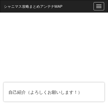
シャニマス攻略まとめアンテナMAP
T
o
g
g
l
e
n
a
v
i
g
a
t
i
o
n
自己紹介（よろしくお願いします！）