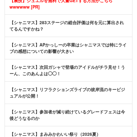
【裏技】ジュエルを無料で大量GETする方法がこちら
wwwwww [PR]
【シャニマス】283ステージの総合評価は何を元に算出され
てるんですかね？
【シャニマス】APかっしーの卒業はシャニマスでは特にライ
ブの感想についての影響が大きい
【シャニマス】次回ガシャで登場のアイドルがチラ見せ！う
ーん、このあんよは◯◯！
【シャニマス】リフラクションズライブの彼岸流のキービジ
ュアルが公開！
【シャニマス】参加者が減り続けているグレードフェスは今
後どうなるのか
【シャニマス】まみみかわいい祭り（2026夏）