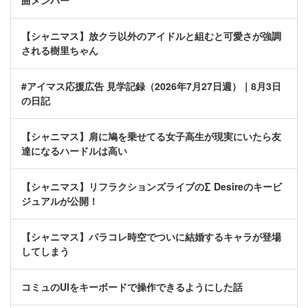
曲メンバー
【シャニマス】放クラ以外のアイドルと組むと可愛さが強調
される樹里ちゃん
#アイマス応援広告 見学記録（2026年7月27日週）｜8月3日
の日記
【シャニマス】肩に鳩を乗せてる女子高生が現実にいたら友
達になるハードルは高い
【シャニマス】リフラクションズライブの∑ Desireのキービ
ジュアルが公開！
【シャニマス】パラコレ時空でついに結婚するキャラが登場
してしまう
コミュのUIをキーボードで操作できるようにした話