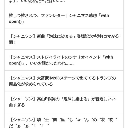
よ」、いいお話だったばい……
推しつ推されつ、ファンレター｜シャニマス感想「with
open()」
【シャニソン】新曲「泡沫に染まる」登場記念特別4コマが公
開！
【シャニマス】ストレイライトのシナリオイベント「with
open()」、いいお話だったわね……
【シャニマス】大富豪や283ステージで出てくるトランプの
商品化が求められている
【シャニソン】高山P作詞の『泡沫に染まる』が普通にいい
曲すぎる
【シャニソン】騎゛士゛樹゛里゛ち゛ゃ゛ん゛の゛衣゛装゛
だ゛ぁ゛ぁ゛！゛！゛