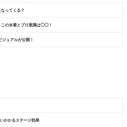
になってくる？
、この水着とプロ意識は◯◯！
キービジュアルが公開！
襲いかかるステージ効果