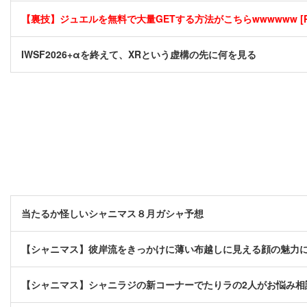
【裏技】ジュエルを無料で大量GETする方法がこちらwwwwww [P
IWSF2026+αを終えて、XRという虚構の先に何を見る
当たるか怪しいシャニマス８月ガシャ予想
【シャニマス】彼岸流をきっかけに薄い布越しに見える顔の魅力
【シャニマス】シャニラジの新コーナーでたりラの2人がお悩み相