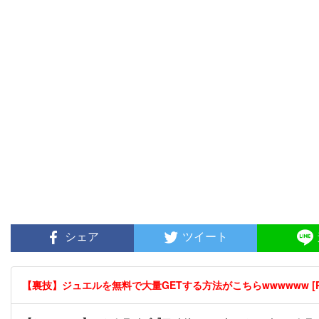
シェア
ツイート
【裏技】ジュエルを無料で大量GETする方法がこちらwwwwww [P