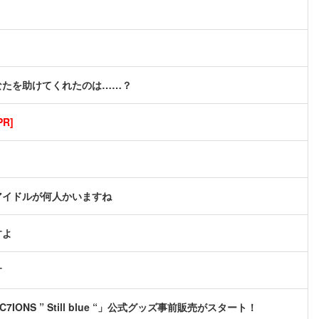
なたを助けてくれたのは……？
R]
アイドルが何人かいますね
すよ
す
C7IONS ” Still blue “」公式グッズ事前販売がスタート！