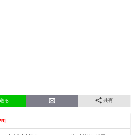
共有
送る
R]