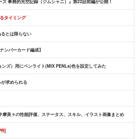
ズ 事務的光空記録（ジムシャニ）』第22話前編が公開！
めるタイミング
ねるとは限らない
軸ナンバーカード編成】
ョンズ）用にペンライト(MIX PENLa)色を設定してみた
ルが求められる
中摩美々の性能評価、ステータス、スキル、イラスト画像まとめ
R]