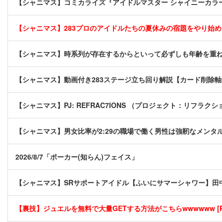
【シャニマス】コミカライズ『アイドルマスター シャイニーカラー
【シャニマス】283プロのアイドルたちの夏休みの宿題をやり始
【シャニマス】時系列が存在するからといって必ずしも年齢を重
【シャニマス】動画付き283ステージ立ち回り解説【カード削除
【シャニマス】PJ: REFRAC7IONS （プロジェクト：リフラクシ
【シャニマス】男女比率が2:29の職場で働く男性は強靭なメンタ
2026/8/7「ポーカー(知らん)フェイス」
【シャニマス】SRサポートアイドル【ふいにサマーシャワー】田
【裏技】ジュエルを無料で大量GETする方法がこちらwwwwww [P