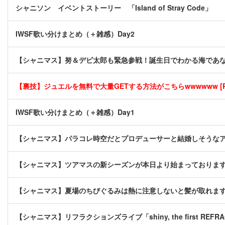
シャニソン イベントストーリー 「Island of Stray Code」
IWSF歌い分けまとめ（＋雑感）Day2
【シャニマス】努＆デビ太郎も緊急参戦！誕生日でわかる海であ
【裏技】ジュエルを無料で大量GETする方法がこちらwwwwww [P
IWSF歌い分けまとめ（＋雑感）Day1
【シャニマス】パラコレ時空だとプロデューサーと結婚しそうな
【シャニマス】ツアマスの新シーズンが本日より始まっておりま
【シャニマス】夏場のちびぐるみは熱に注意しないと髪が取れま
【シャニマス】リフラクションズライブ「shiny, the first REFRA