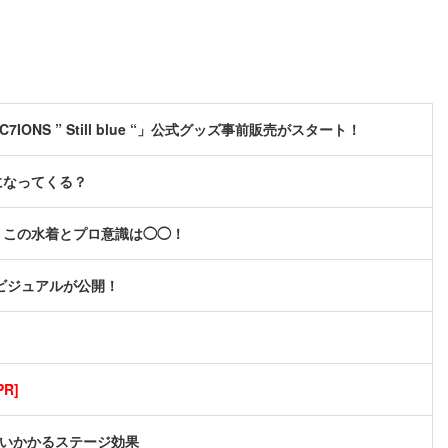
C7IONS ” Still blue “」公式グッズ事前販売がスタート！
になってくる？
、この水着とプロ意識は◯◯！
キービジュアルが公開！
R]
襲いかかるステージ効果