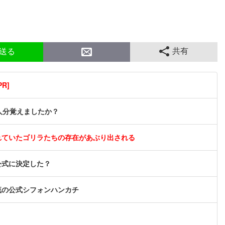
共有
送る
R]
人分覚えましたか？
れていたゴリラたちの存在があぶり出される
公式に決定した？
流の公式シフォンハンカチ