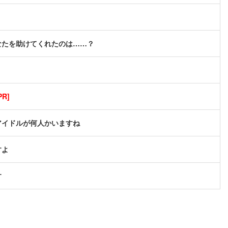
なたを助けてくれたのは……？
R]
アイドルが何人かいますね
すよ
す