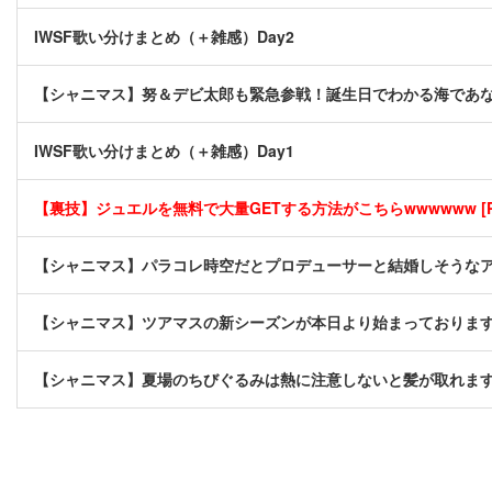
IWSF歌い分けまとめ（＋雑感）Day2
【シャニマス】努＆デビ太郎も緊急参戦！誕生日でわかる海であ
IWSF歌い分けまとめ（＋雑感）Day1
【裏技】ジュエルを無料で大量GETする方法がこちらwwwwww [P
【シャニマス】パラコレ時空だとプロデューサーと結婚しそうな
【シャニマス】ツアマスの新シーズンが本日より始まっておりま
【シャニマス】夏場のちびぐるみは熱に注意しないと髪が取れま