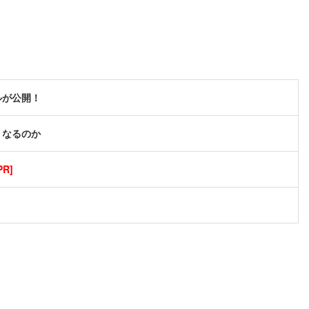
ルが公開！
うなるのか
R]