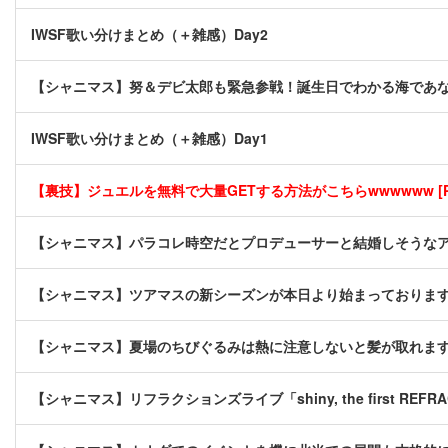
IWSF歌い分けまとめ（＋雑感）Day2
【シャニマス】努＆デビ太郎も緊急参戦！誕生日でわかる海であ
IWSF歌い分けまとめ（＋雑感）Day1
【裏技】ジュエルを無料で大量GETする方法がこちらwwwwww [P
【シャニマス】パラコレ時空だとプロデューサーと結婚しそうな
【シャニマス】ツアマスの新シーズンが本日より始まっておりま
【シャニマス】夏場のちびぐるみは熱に注意しないと髪が取れま
【シャニマス】リフラクションズライブ「shiny, the first REFRA