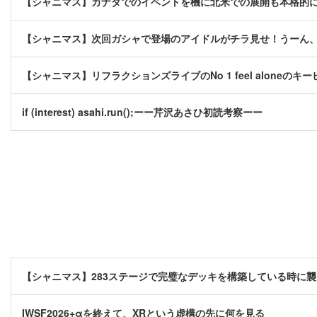
【シャニマス】カナダでのイベントを機に北米での展開も本格的
【シャニマス】次回ガシャで登場のアイドルがチラ見せ！うーん
【シャニマス】リフラクションズライブのNo 1 feel aloneの
if (interest) asahi.run();ーー芹沢あさひ初読考察ーー
【シャニマス】283ステージで完璧なデッキを構築している時に
IWSF2026+αを終えて、XRという虚構の先に何を見る