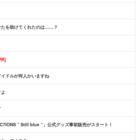
なたを助けてくれたのは……？
R]
アイドルが何人かいますね
すよ
す
C7IONS ” Still blue “」公式グッズ事前販売がスタート！