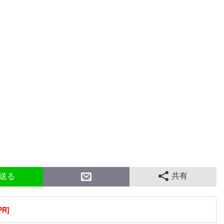
共有
送る
R]