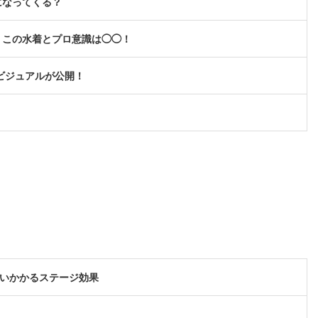
になってくる？
、この水着とプロ意識は◯◯！
キービジュアルが公開！
襲いかかるステージ効果