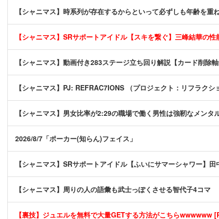
【シャニマス】時系列が存在するからといって必ずしも年齢を重
【シャニマス】SRサポートアイドル【スキを繋ぐ】三峰結華の性
【シャニマス】動画付き283ステージ立ち回り解説【カード削除
【シャニマス】PJ: REFRAC7IONS （プロジェクト：リフラクシ
【シャニマス】男女比率が2:29の職場で働く男性は強靭なメンタ
2026/8/7「ポーカー(知らん)フェイス」
【シャニマス】SRサポートアイドル【ふいにサマーシャワー】田
【シャニマス】周りの人の語彙も武士っぽくさせる智代子4コマ
【裏技】ジュエルを無料で大量GETする方法がこちらwwwwww [P