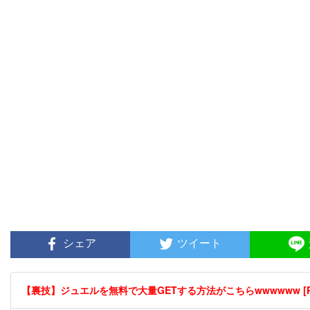
シェア
ツイート
【裏技】ジュエルを無料で大量GETする方法がこちらwwwwww [P