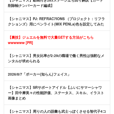
【シャニマス】動画付き283ステージ立ち回り解説【カード
削除軸ナンバーカード編成】
【シャニマス】PJ: REFRAC7IONS （プロジェクト：リフラ
クションズ）用にペンライト(MIX PENLa)色を設定してみた
【裏技】ジュエルを無料で大量GETする方法がこちら
wwwwww [PR]
【シャニマス】男女比率が2:29の職場で働く男性は強靭なメ
ンタルが求められる
2026/8/7「ポーカー(知らん)フェイス」
【シャニマス】SRサポートアイドル【ふいにサマーシャワ
ー】田中摩美々の性能評価、ステータス、スキル、イラスト
画像まとめ
【シャニマス】周りの人の語彙も武士っぽくさせる智代子4コ