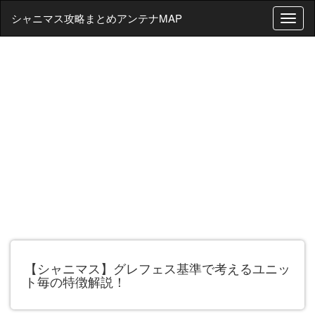
シャニマス攻略まとめアンテナMAP
T
o
g
g
l
e
n
a
v
i
g
a
t
i
o
n
【シャニマス】グレフェス基準で考えるユニッ
ト毎の特徴解説！