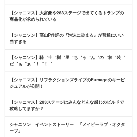
【シャニマス】大富豪や283ステージで出てくるトランプの
商品化が求められている
【シャニソン】高山P作詞の『泡沫に染まる』が普通にいい
曲すぎる
【シャニソン】騎゛士゛樹゛里゛ち゛ゃ゛ん゛の゛衣゛装゛
だ゛ぁ゛ぁ゛！゛！゛
【シャニマス】リフラクションズライブのFumageのキービ
ジュアルが公開！
【シャニマス】283ステージはみんなどんな感じのビルドで
攻略してますか？
シャニソン イベントストーリー 「メイビーラブ・オクタ
ーブ」