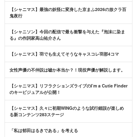
【シャニマス】最強の妖怪に変身した京まふ2026の放クラ百
鬼夜行
【シャニソン】今回の配信で最も衝撃を与えた『泡沫に染ま
る』の作詞家高山祐介さん
【シャニマス】羽でも生えてそうなキャスコレ羽那4コマ
女性声優の不仲説は嘘か本当か？！現役声優が解説します。
【シャニマス】リフラクションズライブのI’m a Cutie Finder
のキービジュアルが公開！
【シャニマス】久々に初期WINGのような試行錯誤が楽しめ
る新コンテンツ283ステージ
「私は郁田はるきである」を考える