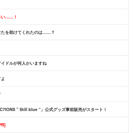
多い……！
なたを助けてくれたのは……？
アイドルが何人かいますね
すよ
す
C7IONS ” Still blue “」公式グッズ事前販売がスタート！
R]