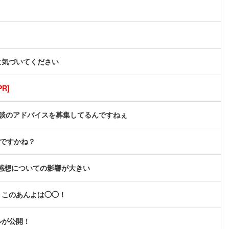
に気づいてください
R]
談のアドバイスを募集してるんですねぇ
んですかね？
感想についての影響が大きい
、このあんよは◯◯！
ルが公開！