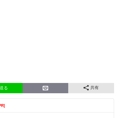
共有
送る
R]