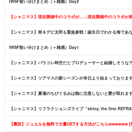
IWSF歌い分けまとめ（＋雑感）Day2
【シャニマス】現在開催中のコラボが……現在開催中のコラボが
【シャニマス】努＆デビ太郎も緊急参戦！誕生日でわかる海であ
IWSF歌い分けまとめ（＋雑感）Day1
【シャニマス】パラコレ時空だとプロデューサーと結婚しそうな
【シャニマス】ツアマスの新シーズンが本日より始まっておりま
【シャニマス】夏場のちびぐるみは熱に注意しないと髪が取れま
【シャニマス】リフラクションズライブ「shiny, the first REFRA
【裏技】ジュエルを無料で大量GETする方法がこちらwwwwww [P