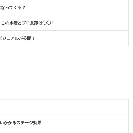
になってくる？
、この水着とプロ意識は◯◯！
キービジュアルが公開！
襲いかかるステージ効果