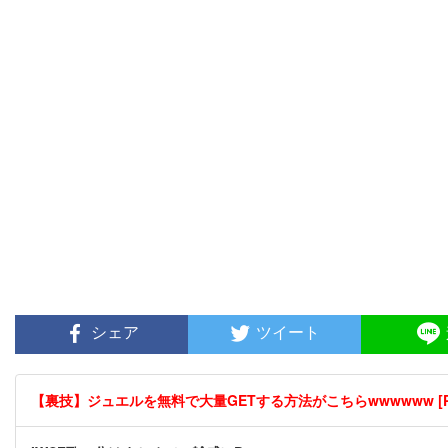
シェア
ツイート
【裏技】ジュエルを無料で大量GETする方法がこちらwwwwww [P