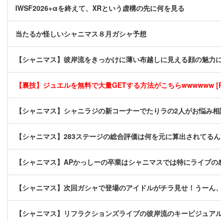
IWSF2026+αを終えて、XRという虚構の先に何を見る
当たるか怪しいシャニマス８月ガシャ予想
【シャニマス】彼岸流をきっかけに薄い布越しに見える顔の魅力
【裏技】ジュエルを無料で大量GETする方法がこちらwwwwww [P
【シャニマス】シャニラジの新コーナーでたりラの2人がお悩み相
【シャニマス】283ステージの総合評価は何を元に算出されてる
【シャニマス】APかっしーの卒業はシャニマスでは特にライブの
【シャニマス】次回ガシャで登場のアイドルがチラ見せ！うーん
【シャニマス】リフラクションズライブの彼岸流のキービジュア