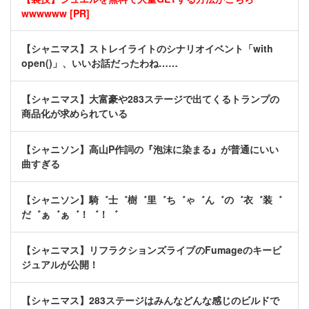
wwwwww [PR]
【シャニマス】ストレイライトのシナリオイベント「with
open()」、いいお話だったわね……
【シャニマス】大富豪や283ステージで出てくるトランプの
商品化が求められている
【シャニソン】高山P作詞の『泡沫に染まる』が普通にいい
曲すぎる
【シャニソン】騎゛士゛樹゛里゛ち゛ゃ゛ん゛の゛衣゛装゛
だ゛ぁ゛ぁ゛！゛！゛
【シャニマス】リフラクションズライブのFumageのキービ
ジュアルが公開！
【シャニマス】283ステージはみんなどんな感じのビルドで