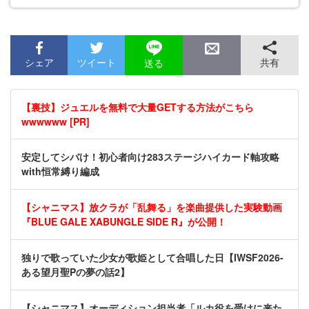
シェア
ツイート
共有
送る
【裏技】ジュエルを無料で大量GETする方法がこちら
wwwwww [PR]
安定してシバけ！初心者向け283ステージハイカード軸攻略
with恒常縛り編成
【シャニマス】放クラが「乱舞る」を楽曲提供した実験動画
『BLUE GALE XABUNGLE SIDE R』が公開！
独りで歌っていた少女が歌姫として合唱した日【IWSF2026-
ある望月聖Pの夢の話2】
【シャニマス】オーディション担当者「ルカ役を受けに来た