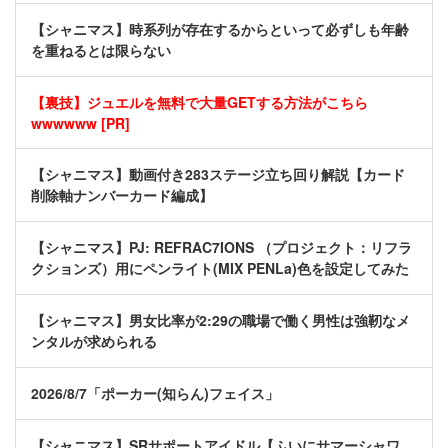
【シャニマス】時系列が存在するからといって必ずしも年齢
を重ねるとは限らない
【裏技】ジュエルを無料で大量GETする方法がこちら
wwwwww [PR]
【シャニマス】動画付き283ステージ立ち回り解説【カード
削除軸ナンバーカード編成】
【シャニマス】PJ: REFRAC7IONS （プロジェクト：リフラ
クションズ）用にペンライト(MIX PENLa)色を設定してみた
【シャニマス】男女比率が2:29の職場で働く男性は強靭なメ
ンタルが求められる
2026/8/7「ポーカー(知らん)フェイス」
【シャニマス】SRサポートアイドル【ふいにサマーシャワ