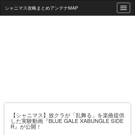
シャニマス攻略まとめアンテナMAP
T
o
g
g
l
e
n
a
v
i
g
a
t
i
o
n
【シャニマス】放クラが「乱舞る」を楽曲提供
した実験動画『BLUE GALE XABUNGLE SIDE
R』が公開！