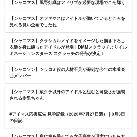
【シャニマス】風野灯織はアドリブが必要な現場でこそ輝く
【シャニマス】オファマスはアイドルが働いているところを
見れる良い企画でしたね
【シャニマス】クラシカルメイドをイメージした描き下ろし
衣装を身に纏ったアイドルが登場！DMMスクラッチよりイル
ミネーションスターズ スクラッチの発売が決定！
【シャニソン】ツッコミ役の人材不足が深刻な今年の水着楽
曲メンバー
【シャニマス】放クラ以外のアイドルと組むと可愛さが強調
される樹里ちゃん
#アイマス応援広告 見学記録（2026年7月27日週）｜8月3日
の日記
【シャニマス】肩に鳩を乗せてる女子高生が現実にいたら友