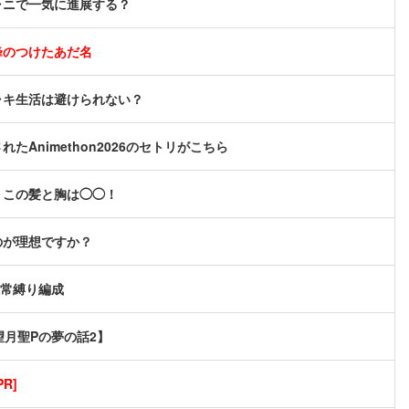
ャニで一気に進展する？
峰のつけたあだ名
ャキ生活は避けられない？
nimethon2026のセトリがこちら
、この髪と胸は◯◯！
のが理想ですか？
恒常縛り編成
望月聖Pの夢の話2】
R]