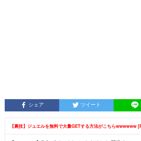
シェア
ツイート
【裏技】ジュエルを無料で大量GETする方法がこちらwwwwww [P