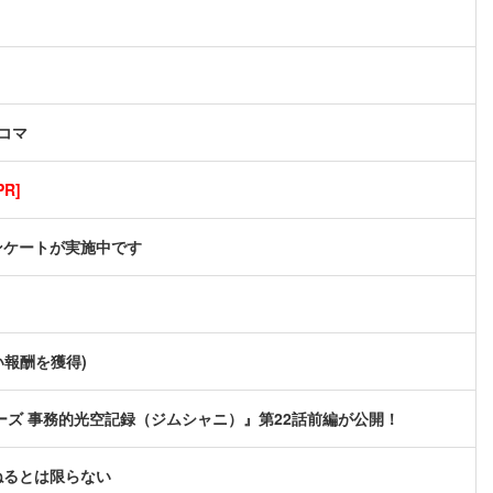
コマ
R]
ンケートが実施中です
い報酬を獲得)
ズ 事務的光空記録（ジムシャニ）』第22話前編が公開！
ねるとは限らない