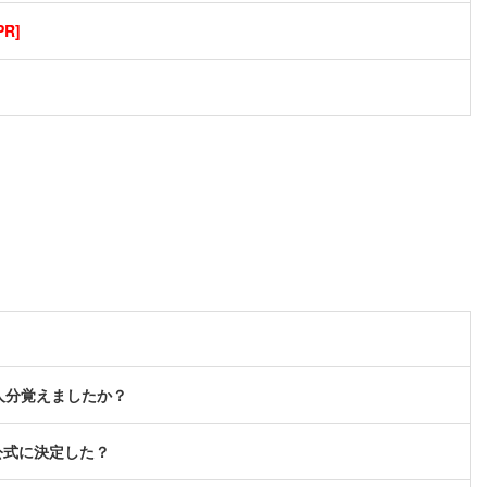
R]
人分覚えましたか？
公式に決定した？