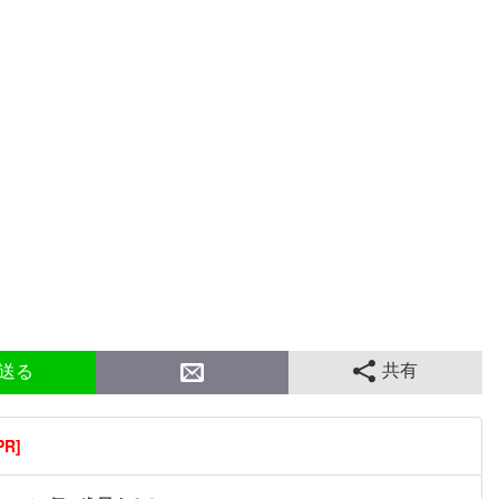
共有
送る
R]