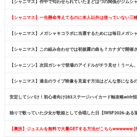
【シャニマス】作中で匂わせられていたまどはづの関係がジムシ
【シャニマス】一生懸命考えてるのに本人以外は使っていない三
【シャニマス】メガシャキコラボに当選するためには毎日メガシ
【シャニマス】この組み合わせでは初披露の曲も？カナダで開催されたA
【シャニソン】次回ガシャで登場のアイドルがチラ見せ！うーん
【シャニマス】過去のライブ映像を見返す方法はどんな形になる
安定してシバけ！初心者向け283ステージハイカード軸攻略with
独りで歌っていた少女が歌姫として合唱した日【IWSF2026-ある
【裏技】ジュエルを無料で大量GETする方法がこちらwwwwww [P