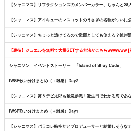
【シャニマス】リフラクションズのメンバーカラー、ちゃんと28
【シャニマス】アイキューのマスコットのうさぎの名称がついに
【シャニマス】ちょっと透けてるので造面としても使える？彼岸
【裏技】ジュエルを無料で大量GETする方法がこちらwwwwww [P
シャニソン イベントストーリー 「Island of Stray Code」
IWSF歌い分けまとめ（＋雑感）Day2
【シャニマス】努＆デビ太郎も緊急参戦！誕生日でわかる海であ
IWSF歌い分けまとめ（＋雑感）Day1
【シャニマス】パラコレ時空だとプロデューサーと結婚しそうな