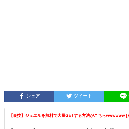
シェア
ツイート
【裏技】ジュエルを無料で大量GETする方法がこちらwwwwww [P