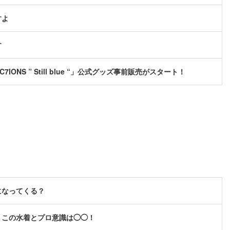
すよ
す
C7IONS ” Still blue “」公式グッズ事前販売がスタート！
になってくる？
、この水着とプロ意識は◯◯！