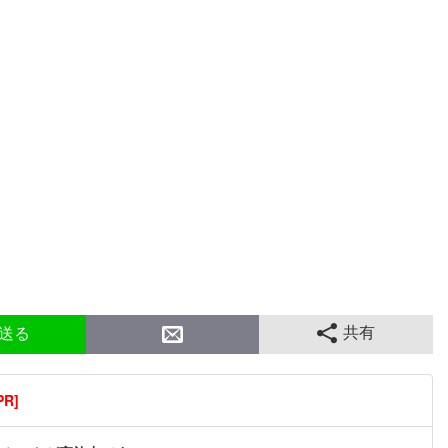
共有
送る
R]