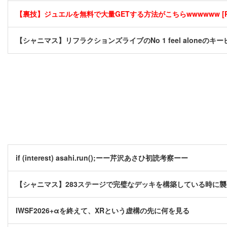
【裏技】ジュエルを無料で大量GETする方法がこちらwwwwww [P
【シャニマス】リフラクションズライブのNo 1 feel aloneの
if (interest) asahi.run();ーー芹沢あさひ初読考察ーー
【シャニマス】283ステージで完璧なデッキを構築している時に
IWSF2026+αを終えて、XRという虚構の先に何を見る