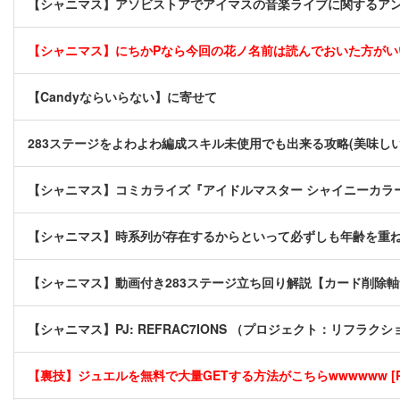
【シャニマス】アソビストアでアイマスの音楽ライブに関するア
【シャニマス】にちかPなら今回の花ノ名前は読んでおいた方がい
【Candyならいらない】に寄せて
283ステージをよわよわ編成スキル未使用でも出来る攻略(美味し
【シャニマス】コミカライズ『アイドルマスター シャイニーカラー
【シャニマス】時系列が存在するからといって必ずしも年齢を重
【シャニマス】動画付き283ステージ立ち回り解説【カード削除
【シャニマス】PJ: REFRAC7IONS （プロジェクト：リフラクシ
【裏技】ジュエルを無料で大量GETする方法がこちらwwwwww [P