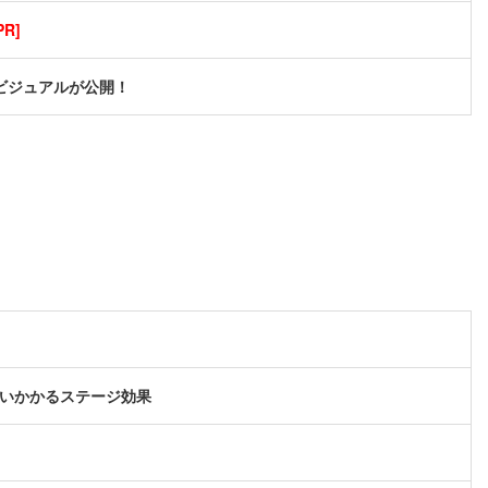
R]
キービジュアルが公開！
襲いかかるステージ効果