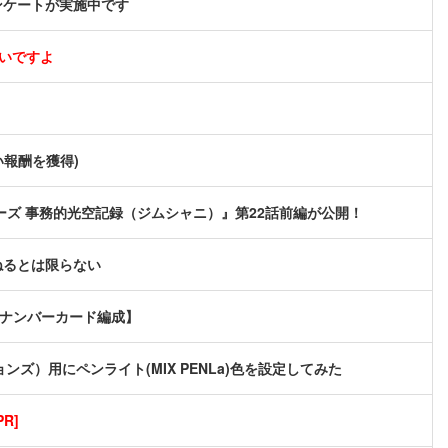
ンケートが実施中です
いですよ
い報酬を獲得)
ズ 事務的光空記録（ジムシャニ）』第22話前編が公開！
ねるとは限らない
軸ナンバーカード編成】
ョンズ）用にペンライト(MIX PENLa)色を設定してみた
R]