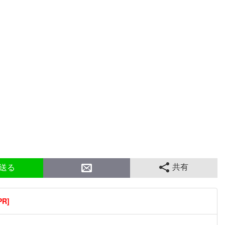
共有
送る
R]