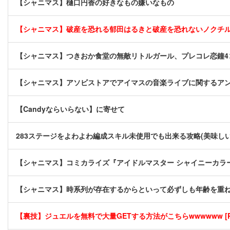
【シャニマス】樋口円香の好きなもの嫌いなもの
【シャニマス】破産を恐れる郁田はるきと破産を恐れないノクチ
【シャニマス】つきおか食堂の無敵リトルガール、プレコレ恋鐘4
【シャニマス】アソビストアでアイマスの音楽ライブに関するア
【Candyならいらない】に寄せて
283ステージをよわよわ編成スキル未使用でも出来る攻略(美味し
【シャニマス】コミカライズ『アイドルマスター シャイニーカラー
【シャニマス】時系列が存在するからといって必ずしも年齢を重
【裏技】ジュエルを無料で大量GETする方法がこちらwwwwww [P