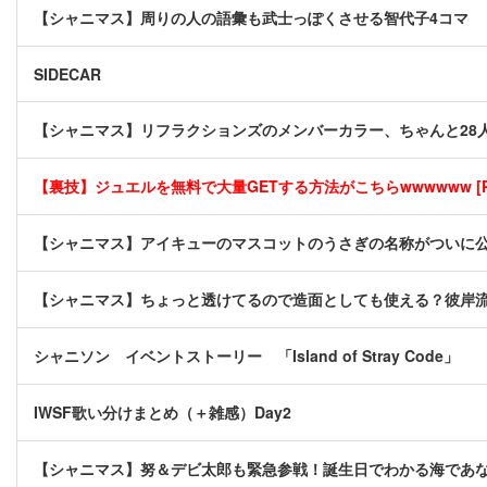
【シャニマス】周りの人の語彙も武士っぽくさせる智代子4コマ
SIDECAR
【シャニマス】リフラクションズのメンバーカラー、ちゃんと28
【裏技】ジュエルを無料で大量GETする方法がこちらwwwwww [P
【シャニマス】アイキューのマスコットのうさぎの名称がついに
【シャニマス】ちょっと透けてるので造面としても使える？彼岸
シャニソン イベントストーリー 「Island of Stray Code」
IWSF歌い分けまとめ（＋雑感）Day2
【シャニマス】努＆デビ太郎も緊急参戦！誕生日でわかる海であ