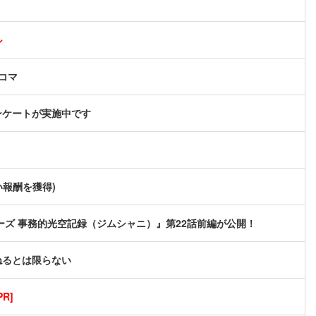
ル
コマ
ンケートが実施中です
い報酬を獲得)
ズ 事務的光空記録（ジムシャニ）』第22話前編が公開！
ねるとは限らない
R]