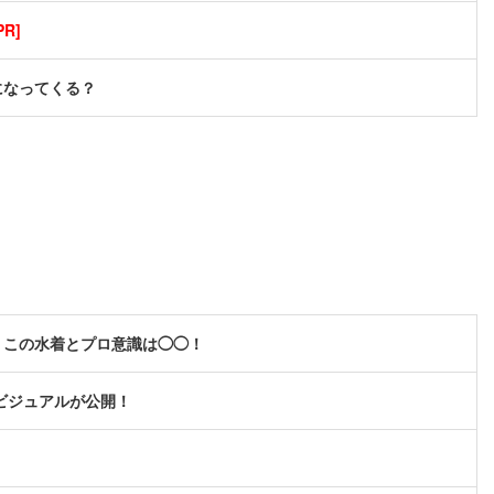
R]
になってくる？
、この水着とプロ意識は◯◯！
キービジュアルが公開！