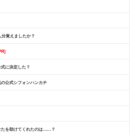
人分覚えましたか？
R]
公式に決定した？
流の公式シフォンハンカチ
なたを助けてくれたのは……？