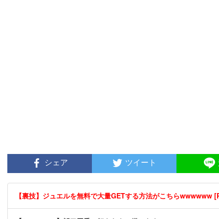
シェア
ツイート
【裏技】ジュエルを無料で大量GETする方法がこちらwwwwww [P