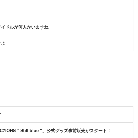
アイドルが何人かいますね
すよ
す
C7IONS ” Still blue “」公式グッズ事前販売がスタート！