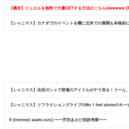
【裏技】ジュエルを無料で大量GETする方法がこちらwwwwww [P
【シャニマス】カナダでのイベントを機に北米での展開も本格的
【シャニマス】次回ガシャで登場のアイドルがチラ見せ！うーん
【シャニマス】リフラクションズライブのNo 1 feel aloneの
if (interest) asahi.run();ーー芹沢あさひ初読考察ーー