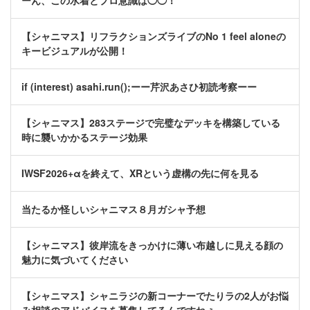
ーん、この水着とプロ意識は◯◯！
【シャニマス】リフラクションズライブのNo 1 feel aloneの
キービジュアルが公開！
if (interest) asahi.run();ーー芹沢あさひ初読考察ーー
【シャニマス】283ステージで完璧なデッキを構築している
時に襲いかかるステージ効果
IWSF2026+αを終えて、XRという虚構の先に何を見る
当たるか怪しいシャニマス８月ガシャ予想
【シャニマス】彼岸流をきっかけに薄い布越しに見える顔の
魅力に気づいてください
【シャニマス】シャニラジの新コーナーでたりラの2人がお悩