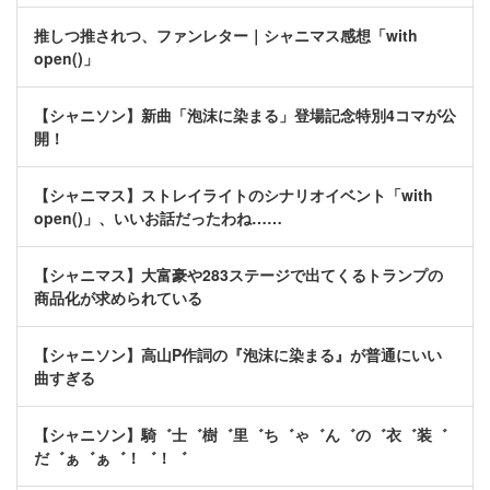
推しつ推されつ、ファンレター｜シャニマス感想「with
open()」
【シャニソン】新曲「泡沫に染まる」登場記念特別4コマが公
開！
【シャニマス】ストレイライトのシナリオイベント「with
open()」、いいお話だったわね……
【シャニマス】大富豪や283ステージで出てくるトランプの
商品化が求められている
【シャニソン】高山P作詞の『泡沫に染まる』が普通にいい
曲すぎる
【シャニソン】騎゛士゛樹゛里゛ち゛ゃ゛ん゛の゛衣゛装゛
だ゛ぁ゛ぁ゛！゛！゛