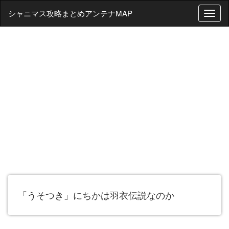
シャニマス攻略まとめアンテナMAP
T
o
g
g
l
e
n
a
v
i
g
a
t
i
o
n
「うそつき」にちかは羽衣伝説なのか