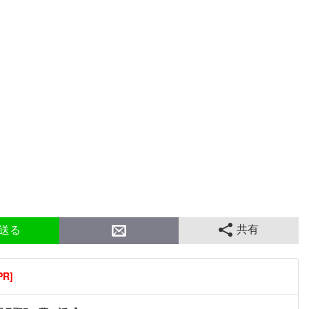
共有
送る
R]