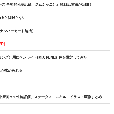
ズ 事務的光空記録（ジムシャニ）』第22話前編が公開！
ねるとは限らない
軸ナンバーカード編成】
R]
ョンズ）用にペンライト(MIX PENLa)色を設定してみた
ルが求められる
中摩美々の性能評価、ステータス、スキル、イラスト画像まとめ