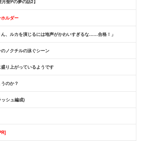
望月聖Pの夢の話2】
ーホルダー
さん、ルカを演じるには地声がかわいすぎるな……合格！」
ンのノクチルの泳ぐシーン
に盛り上がっているようです
まうのか？
ラッシュ編成)
R]