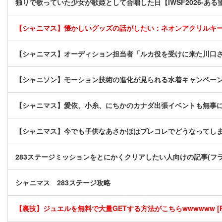
独りで歌っていた少女が歌姫として合唱した日【IWSF2026-ある
【シャニマス】懐かしいグッズの話がしたい：ネオンアクリルキ
【シャニマス】オーディション担当者「ルカ役を受けに来た川口
【シャニソン】モーション技術の進化が見られる水着キャンペー
【シャニマス】愛依、小糸、にちかのカナダ出張イベントも無事
【シャニマス】今でも子供なあさかほはプレコレでどうなってし
283ステージミッションをとにかくクリアしたい人向けの記事(フ
シャニマス 283ステージ攻略
【裏技】ジュエルを無料で大量GETする方法がこちらwwwwww [P