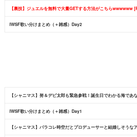
【裏技】ジュエルを無料で大量GETする方法がこちらwwwwww [P
IWSF歌い分けまとめ（＋雑感）Day2
【シャニマス】努＆デビ太郎も緊急参戦！誕生日でわかる海であ
IWSF歌い分けまとめ（＋雑感）Day1
【シャニマス】パラコレ時空だとプロデューサーと結婚しそうな