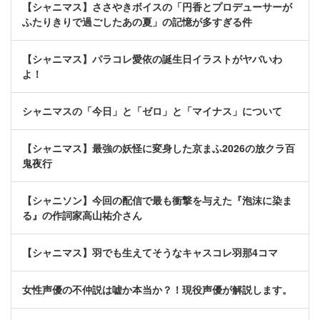
【シャニマス】ささやきボイスの「円香とプロデューサーが
ふたりきりで過ごしたあの夏」の記憶が多すぎる件
【シャニマス】パラコレ愛依の誕生日イラストがヤバいわ
よ！
シャニマスの「今日」と「ゼロ」と「マイナス」について
【シャニマス】最強の妖怪に変身した京まふ2026の放クラ百
鬼夜行
【シャニソン】今回の配信で最も衝撃を与えた『泡沫に染ま
る』の作詞家高山祐介さん
【シャニマス】羽でも生えてそうなキャスコレ羽那4コマ
女性声優の不仲説は嘘か本当か？！現役声優が解説します。