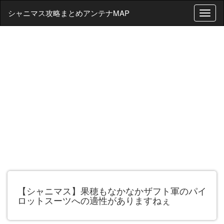
シャニマス攻略まとめアンテナMAP
T
o
g
g
l
e
n
a
v
i
g
a
t
i
o
n
【シャニマス】果穂もなかなかザフト軍のパイ
ロットスーツへの適性がありますねぇ