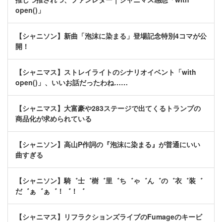
open()」
【シャニソン】新曲「泡沫に染まる」登場記念特別4コマが公
開！
【シャニマス】ストレイライトのシナリオイベント「with
open()」、いいお話だったわね……
【シャニマス】大富豪や283ステージで出てくるトランプの
商品化が求められている
【シャニソン】高山P作詞の『泡沫に染まる』が普通にいい
曲すぎる
【シャニソン】騎゛士゛樹゛里゛ち゛ゃ゛ん゛の゛衣゛装゛
だ゛ぁ゛ぁ゛！゛！゛
【シャニマス】リフラクションズライブのFumageのキービ