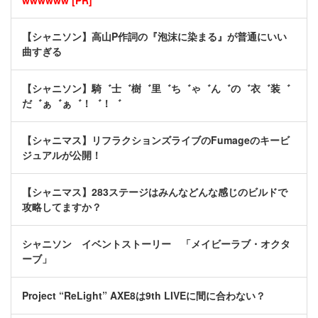
wwwwww [PR]
【シャニソン】高山P作詞の『泡沫に染まる』が普通にいい
曲すぎる
【シャニソン】騎゛士゛樹゛里゛ち゛ゃ゛ん゛の゛衣゛装゛
だ゛ぁ゛ぁ゛！゛！゛
【シャニマス】リフラクションズライブのFumageのキービ
ジュアルが公開！
【シャニマス】283ステージはみんなどんな感じのビルドで
攻略してますか？
シャニソン イベントストーリー 「メイビーラブ・オクタ
ーブ」
Project “ReLight” AXE8は9th LIVEに間に合わない？