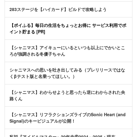
283ステージを【ハイカード】ビルドで攻略しよう
【ポイふる】毎日の生活をちょっとお得に サービス利用でポ
イント貯まる [PR]
【シャニマス】アイキューにいるといつも以上にでかいとこ
ろが強調される冬優子ちゃん
シャニマスへの思いを吐き出してみる（プレリリースではな
くβテスト版と名乗ってほしい。）
【シャニマス】わからせようと思ったら逆にわからされた央
路くん
【シャニマス】リフラクションズライブのSonic Heart (and
Signal)のキービジュアルが公開！
私説『アイドルマスター』20年史⑥2024～2025：現在