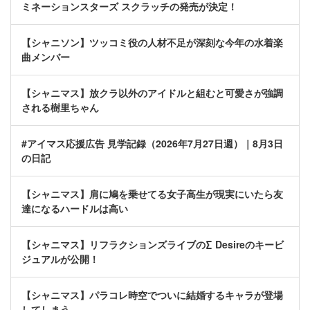
ミネーションスターズ スクラッチの発売が決定！
【シャニソン】ツッコミ役の人材不足が深刻な今年の水着楽
曲メンバー
【シャニマス】放クラ以外のアイドルと組むと可愛さが強調
される樹里ちゃん
#アイマス応援広告 見学記録（2026年7月27日週）｜8月3日
の日記
【シャニマス】肩に鳩を乗せてる女子高生が現実にいたら友
達になるハードルは高い
【シャニマス】リフラクションズライブの∑ Desireのキービ
ジュアルが公開！
【シャニマス】パラコレ時空でついに結婚するキャラが登場
してしまう