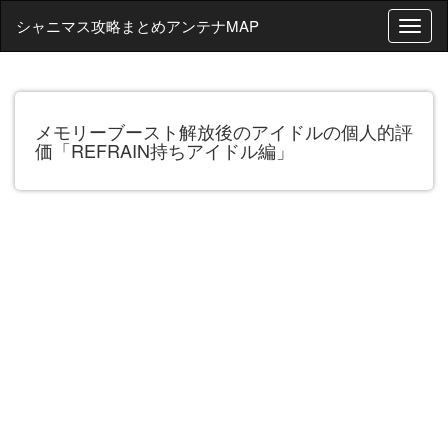
シャニマス攻略まとめアンテナMAP
T
o
g
g
l
メモリーブースト解放後のアイドルの個人的評
e
価「REFRAIN持ちアイドル編」
n
a
v
i
g
a
t
i
o
n