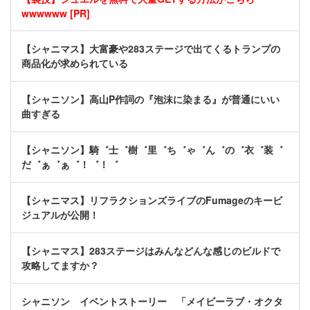
wwwwww [PR]
【シャニマス】大富豪や283ステージで出てくるトランプの
商品化が求められている
【シャニソン】高山P作詞の『泡沫に染まる』が普通にいい
曲すぎる
【シャニソン】騎゛士゛樹゛里゛ち゛ゃ゛ん゛の゛衣゛装゛
だ゛ぁ゛ぁ゛！゛！゛
【シャニマス】リフラクションズライブのFumageのキービ
ジュアルが公開！
【シャニマス】283ステージはみんなどんな感じのビルドで
攻略してますか？
シャニソン イベントストーリー 「メイビーラブ・オクタ