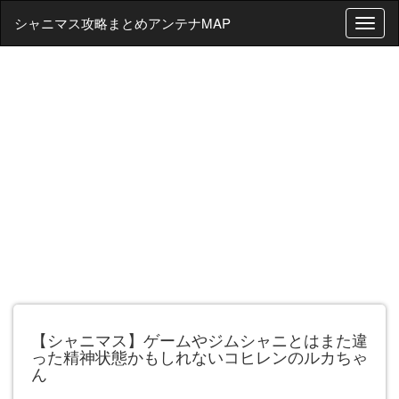
シャニマス攻略まとめアンテナMAP
T
o
g
g
l
e
n
a
v
i
g
a
t
i
o
n
【シャニマス】ゲームやジムシャニとはまた違
った精神状態かもしれないコヒレンのルカちゃ
ん