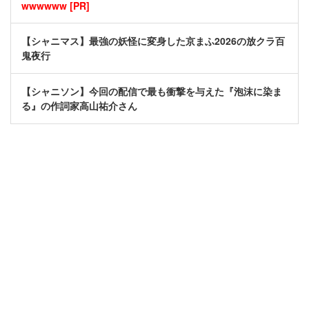
wwwwww [PR]
【シャニマス】最強の妖怪に変身した京まふ2026の放クラ百
鬼夜行
【シャニソン】今回の配信で最も衝撃を与えた『泡沫に染ま
る』の作詞家高山祐介さん