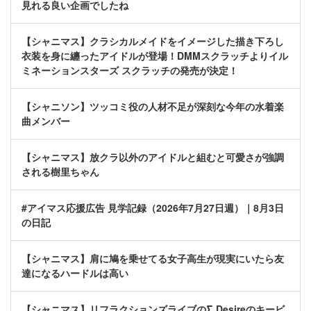
見れる良い企画でしたね
【シャニマス】クラシカルメイドをイメージした描き下ろし
衣装を身に纏ったアイドルが登場！DMMスクラッチよりイル
ミネーションスターズ スクラッチの発売が決定！
【シャニソン】ツッコミ役の人材不足が深刻な今年の水着楽
曲メンバー
【シャニマス】放クラ以外のアイドルと組むと可愛さが強調
される樹里ちゃん
#アイマス応援広告 見学記録（2026年7月27日週）｜8月3日
の日記
【シャニマス】肩に鳩を乗せてる女子高生が現実にいたら友
達になるハードルは高い
【シャニマス】リフラクションズライブの∑ Desireのキービ