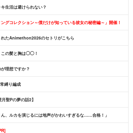
ャキ生活は避けられない？
ィングコレクション～僕だけが知っている彼女の秘密編～」開催！
nimethon2026のセトリがこちら
、この髪と胸は◯◯！
のが理想ですか？
恒常縛り編成
望月聖Pの夢の話2】
さん、ルカを演じるには地声がかわいすぎるな……合格！」
R]