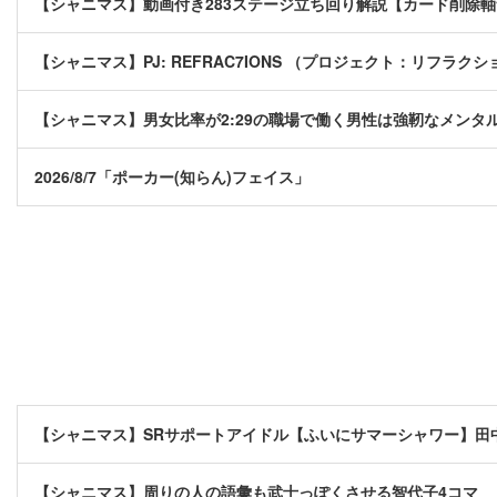
【シャニマス】動画付き283ステージ立ち回り解説【カード削除
【シャニマス】PJ: REFRAC7IONS （プロジェクト：リフラクシ
【シャニマス】男女比率が2:29の職場で働く男性は強靭なメンタ
2026/8/7「ポーカー(知らん)フェイス」
【シャニマス】SRサポートアイドル【ふいにサマーシャワー】田
【シャニマス】周りの人の語彙も武士っぽくさせる智代子4コマ