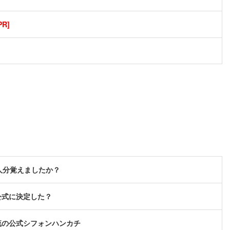
R]
人分覚えましたか？
公式に決定した？
流の公式シフォンハンカチ