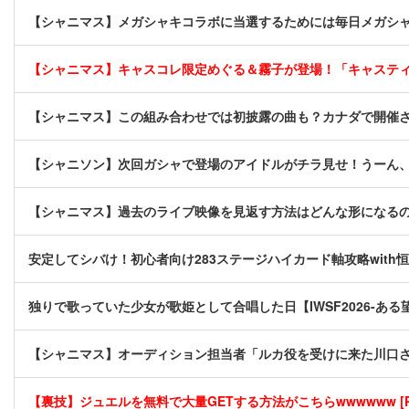
【シャニマス】メガシャキコラボに当選するためには毎日メガシ
【シャニマス】キャスコレ限定めぐる＆霧子が登場！「キャステ
【シャニマス】この組み合わせでは初披露の曲も？カナダで開催されたA
【シャニソン】次回ガシャで登場のアイドルがチラ見せ！うーん
【シャニマス】過去のライブ映像を見返す方法はどんな形になる
安定してシバけ！初心者向け283ステージハイカード軸攻略with
独りで歌っていた少女が歌姫として合唱した日【IWSF2026-ある
【シャニマス】オーディション担当者「ルカ役を受けに来た川口
【裏技】ジュエルを無料で大量GETする方法がこちらwwwwww [P