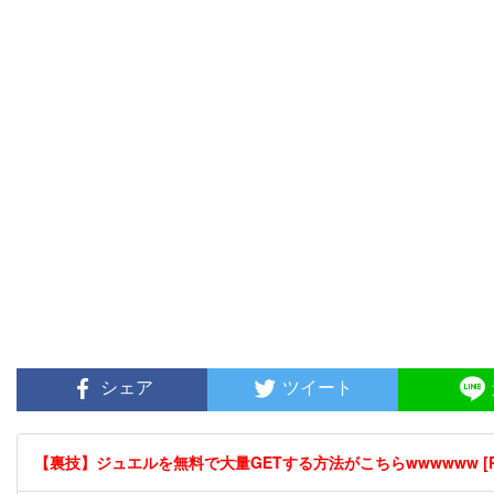
シェア
ツイート
【裏技】ジュエルを無料で大量GETする方法がこちらwwwwww [P