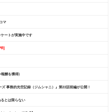
コマ
ンケートが実施中です
R]
い報酬を獲得)
ズ 事務的光空記録（ジムシャニ）』第22話前編が公開！
ねるとは限らない