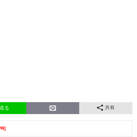
共有
送る
R]