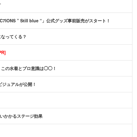
す
C7IONS ” Still blue “」公式グッズ事前販売がスタート！
になってくる？
R]
、この水着とプロ意識は◯◯！
キービジュアルが公開！
襲いかかるステージ効果