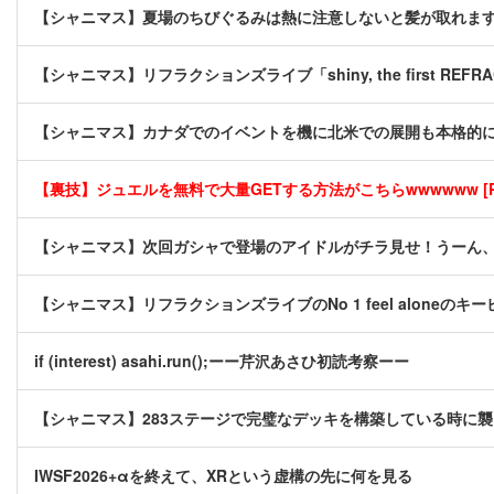
【シャニマス】夏場のちびぐるみは熱に注意しないと髪が取れま
【シャニマス】リフラクションズライブ「shiny, the first REFRA
【シャニマス】カナダでのイベントを機に北米での展開も本格的
【裏技】ジュエルを無料で大量GETする方法がこちらwwwwww [P
【シャニマス】次回ガシャで登場のアイドルがチラ見せ！うーん
【シャニマス】リフラクションズライブのNo 1 feel aloneの
if (interest) asahi.run();ーー芹沢あさひ初読考察ーー
【シャニマス】283ステージで完璧なデッキを構築している時に
IWSF2026+αを終えて、XRという虚構の先に何を見る