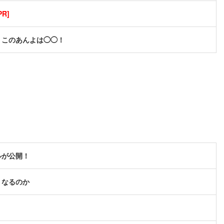
R]
、このあんよは◯◯！
ルが公開！
うなるのか