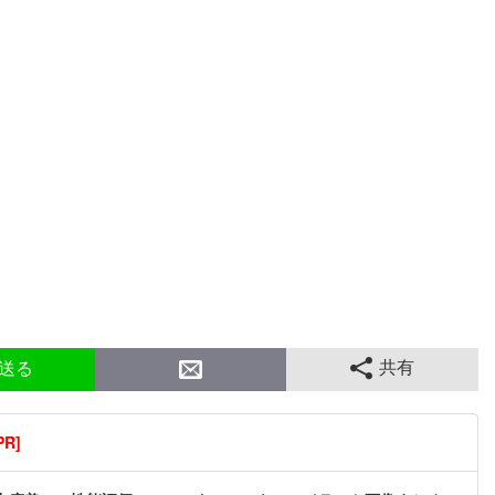
共有
送る
R]