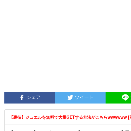
シェア
ツイート
【裏技】ジュエルを無料で大量GETする方法がこちらwwwwww [P