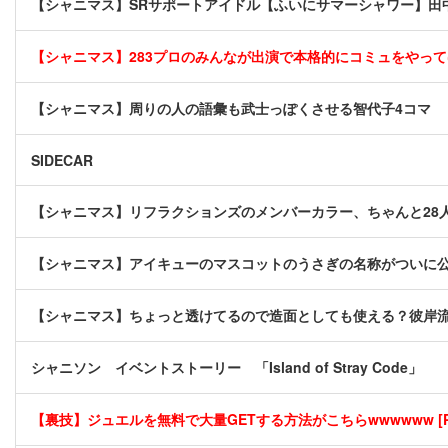
【シャニマス】SRサポートアイドル【ふいにサマーシャワー】田
【シャニマス】283プロのみんなが出演で本格的にコミュをやっ
【シャニマス】周りの人の語彙も武士っぽくさせる智代子4コマ
SIDECAR
【シャニマス】リフラクションズのメンバーカラー、ちゃんと28
【シャニマス】アイキューのマスコットのうさぎの名称がついに
【シャニマス】ちょっと透けてるので造面としても使える？彼岸
シャニソン イベントストーリー 「Island of Stray Code」
【裏技】ジュエルを無料で大量GETする方法がこちらwwwwww [P