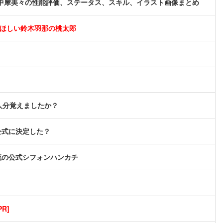
中摩美々の性能評価、ステータス、スキル、イラスト画像まとめ
てほしい鈴木羽那の桃太郎
人分覚えましたか？
公式に決定した？
流の公式シフォンハンカチ
R]