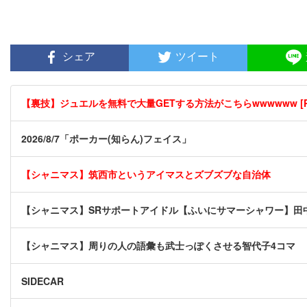
シェア
ツイート
【裏技】ジュエルを無料で大量GETする方法がこちらwwwwww [P
2026/8/7「ポーカー(知らん)フェイス」
【シャニマス】筑西市というアイマスとズブズブな自治体
【シャニマス】SRサポートアイドル【ふいにサマーシャワー】田
【シャニマス】周りの人の語彙も武士っぽくさせる智代子4コマ
SIDECAR