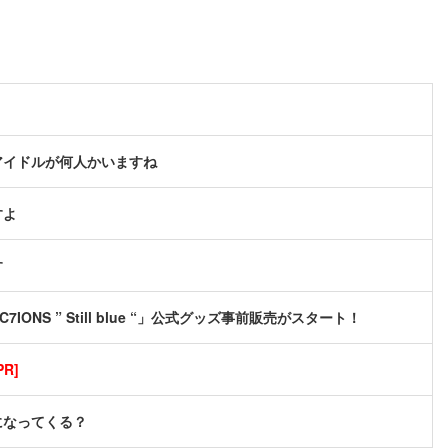
アイドルが何人かいますね
すよ
す
C7IONS ” Still blue “」公式グッズ事前販売がスタート！
R]
になってくる？