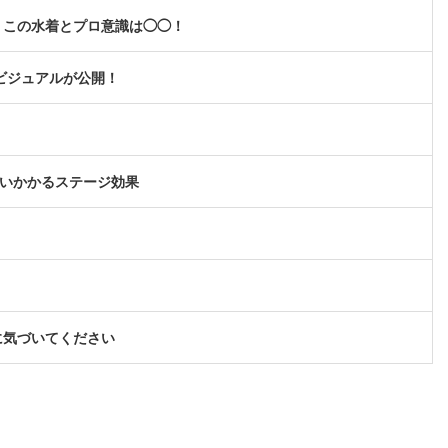
、この水着とプロ意識は◯◯！
キービジュアルが公開！
襲いかかるステージ効果
に気づいてください