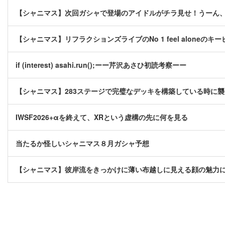
【シャニマス】次回ガシャで登場のアイドルがチラ見せ！うーん
【シャニマス】リフラクションズライブのNo 1 feel aloneの
if (interest) asahi.run();ーー芹沢あさひ初読考察ーー
【シャニマス】283ステージで完璧なデッキを構築している時に
IWSF2026+αを終えて、XRという虚構の先に何を見る
当たるか怪しいシャニマス８月ガシャ予想
【シャニマス】彼岸流をきっかけに薄い布越しに見える顔の魅力