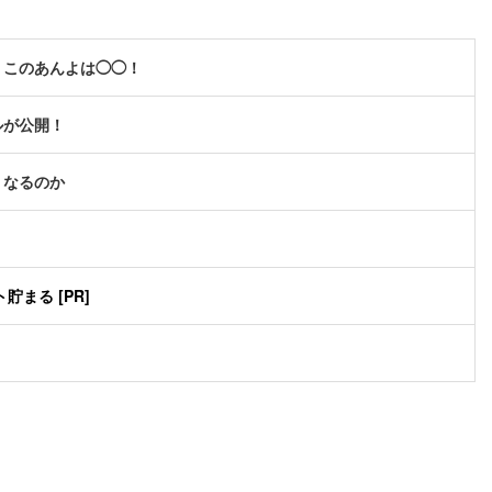
、このあんよは◯◯！
ルが公開！
うなるのか
まる [PR]