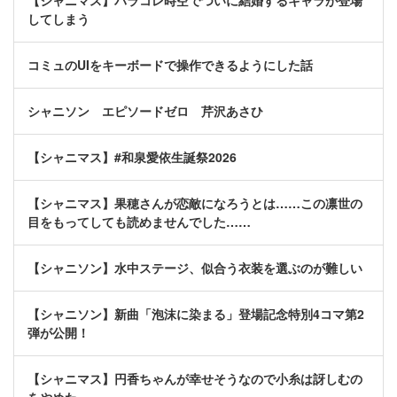
【シャニマス】パラコレ時空でついに結婚するキャラが登場
してしまう
コミュのUIをキーボードで操作できるようにした話
シャニソン エピソードゼロ 芹沢あさひ
【シャニマス】#和泉愛依生誕祭2026
【シャニマス】果穂さんが恋敵になろうとは……この凛世の
目をもってしても読めませんでした……
【シャニソン】水中ステージ、似合う衣装を選ぶのが難しい
【シャニソン】新曲「泡沫に染まる」登場記念特別4コマ第2
弾が公開！
【シャニマス】円香ちゃんが幸せそうなので小糸は訝しむの