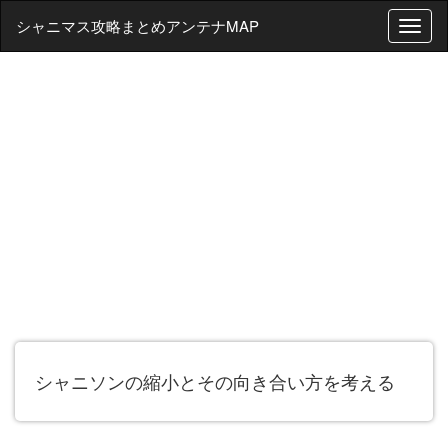
シャニマス攻略まとめアンテナMAP
T
o
g
g
l
e
n
a
v
i
g
a
t
i
o
n
シャニソンの縮小とその向き合い方を考える