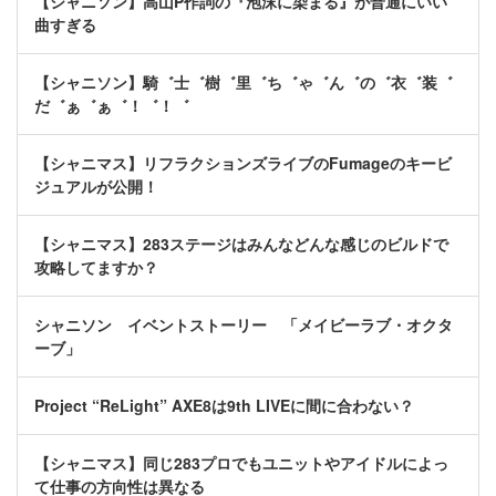
【シャニソン】高山P作詞の『泡沫に染まる』が普通にいい
曲すぎる
【シャニソン】騎゛士゛樹゛里゛ち゛ゃ゛ん゛の゛衣゛装゛
だ゛ぁ゛ぁ゛！゛！゛
【シャニマス】リフラクションズライブのFumageのキービ
ジュアルが公開！
【シャニマス】283ステージはみんなどんな感じのビルドで
攻略してますか？
シャニソン イベントストーリー 「メイビーラブ・オクタ
ーブ」
Project “ReLight” AXE8は9th LIVEに間に合わない？
【シャニマス】同じ283プロでもユニットやアイドルによっ
て仕事の方向性は異なる