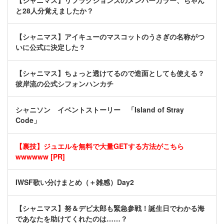
【シャニマス】リフラクションズのメンバーカラー、ちゃん
と28人分覚えましたか？
【シャニマス】アイキューのマスコットのうさぎの名称がつ
いに公式に決定した？
【シャニマス】ちょっと透けてるので造面としても使える？
彼岸流の公式シフォンハンカチ
シャニソン イベントストーリー 「Island of Stray
Code」
【裏技】ジュエルを無料で大量GETする方法がこちら
wwwwww [PR]
IWSF歌い分けまとめ（＋雑感）Day2
【シャニマス】努＆デビ太郎も緊急参戦！誕生日でわかる海
であなたを助けてくれたのは……？