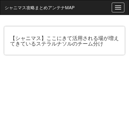
シャニマス攻略まとめアンテナMAP
T
o
g
g
l
【シャニマス】ここにきて活用される場が増え
e
てきているステラルナソルのチーム分け
n
a
v
i
g
a
t
i
o
n