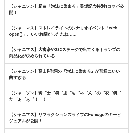
【シャニソン】新曲「泡沫に染まる」登場記念特別4コマが公
開！
【シャニマス】ストレイライトのシナリオイベント「with
open()」、いいお話だったわね……
【シャニマス】大富豪や283ステージで出てくるトランプの
商品化が求められている
【シャニソン】高山P作詞の『泡沫に染まる』が普通にいい
曲すぎる
【シャニソン】騎゛士゛樹゛里゛ち゛ゃ゛ん゛の゛衣゛装゛
だ゛ぁ゛ぁ゛！゛！゛
【シャニマス】リフラクションズライブのFumageのキービ
ジュアルが公開！