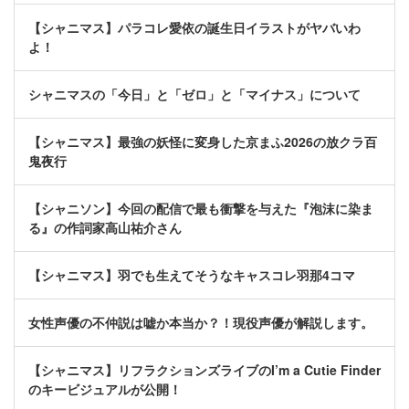
【シャニマス】パラコレ愛依の誕生日イラストがヤバいわ
よ！
シャニマスの「今日」と「ゼロ」と「マイナス」について
【シャニマス】最強の妖怪に変身した京まふ2026の放クラ百
鬼夜行
【シャニソン】今回の配信で最も衝撃を与えた『泡沫に染ま
る』の作詞家高山祐介さん
【シャニマス】羽でも生えてそうなキャスコレ羽那4コマ
女性声優の不仲説は嘘か本当か？！現役声優が解説します。
【シャニマス】リフラクションズライブのI’m a Cutie Finder
のキービジュアルが公開！