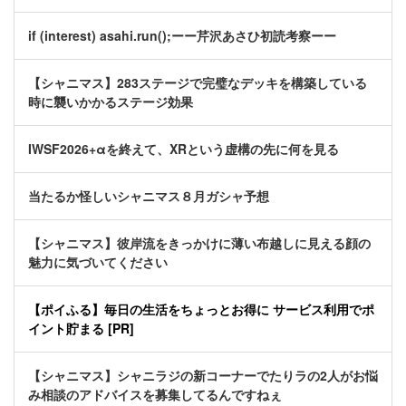
if (interest) asahi.run();ーー芹沢あさひ初読考察ーー
【シャニマス】283ステージで完璧なデッキを構築している
時に襲いかかるステージ効果
IWSF2026+αを終えて、XRという虚構の先に何を見る
当たるか怪しいシャニマス８月ガシャ予想
【シャニマス】彼岸流をきっかけに薄い布越しに見える顔の
魅力に気づいてください
【ポイふる】毎日の生活をちょっとお得に サービス利用でポ
イント貯まる [PR]
【シャニマス】シャニラジの新コーナーでたりラの2人がお悩
み相談のアドバイスを募集してるんですねぇ