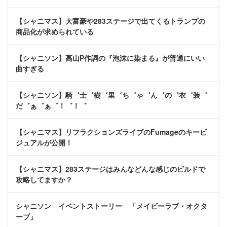
【シャニマス】大富豪や283ステージで出てくるトランプの
商品化が求められている
【シャニソン】高山P作詞の『泡沫に染まる』が普通にいい
曲すぎる
【シャニソン】騎゛士゛樹゛里゛ち゛ゃ゛ん゛の゛衣゛装゛
だ゛ぁ゛ぁ゛！゛！゛
【シャニマス】リフラクションズライブのFumageのキービ
ジュアルが公開！
【シャニマス】283ステージはみんなどんな感じのビルドで
攻略してますか？
シャニソン イベントストーリー 「メイビーラブ・オクタ
ーブ」