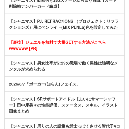
【シャニマス】動画付き283ステージ立ち回り解説【カード
削除軸ナンバーカード編成】
【シャニマス】PJ: REFRAC7IONS （プロジェクト：リフラ
クションズ）用にペンライト(MIX PENLa)色を設定してみた
【裏技】ジュエルを無料で大量GETする方法がこちら
wwwwww [PR]
【シャニマス】男女比率が2:29の職場で働く男性は強靭なメ
ンタルが求められる
2026/8/7「ポーカー(知らん)フェイス」
【シャニマス】SRサポートアイドル【ふいにサマーシャワ
ー】田中摩美々の性能評価、ステータス、スキル、イラスト
画像まとめ
【シャニマス】周りの人の語彙も武士っぽくさせる智代子4コ