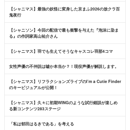
【シャニマス】最強の妖怪に変身した京まふ2026の放クラ百
鬼夜行
【シャニソン】今回の配信で最も衝撃を与えた『泡沫に染ま
る』の作詞家高山祐介さん
【シャニマス】羽でも生えてそうなキャスコレ羽那4コマ
女性声優の不仲説は嘘か本当か？！現役声優が解説します。
【シャニマス】リフラクションズライブのI’m a Cutie Finder
のキービジュアルが公開！
【シャニマス】久々に初期WINGのような試行錯誤が楽しめ
る新コンテンツ283ステージ
「私は郁田はるきである」を考える