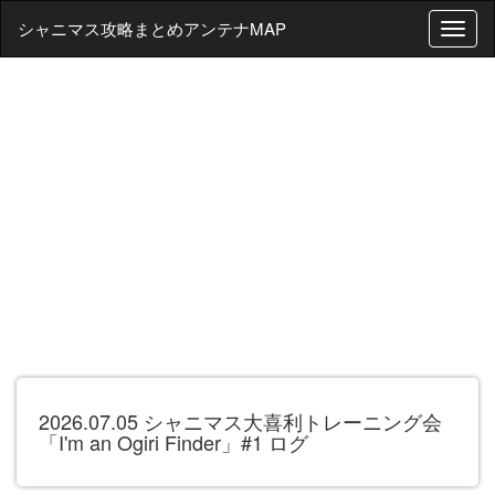
シャニマス攻略まとめアンテナMAP
T
o
g
g
l
e
n
a
v
i
g
a
t
i
o
n
2026.07.05 シャニマス大喜利トレーニング会
「I'm an Ogiri Finder」#1 ログ