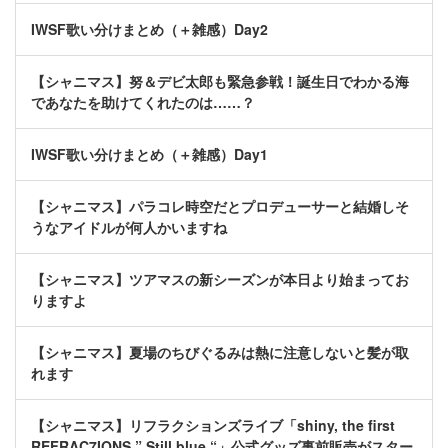
IWSF歌い分けまとめ（＋雑感）Day2
【シャニマス】努＆デビ太郎も緊急参戦！誕生日でわかる海
であなたを助けてくれたのは……？
IWSF歌い分けまとめ（＋雑感）Day1
【シャニマス】パラコレ時空だとプロデューサーと結婚しそ
うなアイドルが何人かいますね
【シャニマス】ツアマスの新シーズンが本日より始まってお
りますよ
【シャニマス】夏場のちびぐるみは熱に注意しないと髪が取
れます
【シャニマス】リフラクションズライブ「shiny, the first
REFRAC7IONS ” Still blue “」公式グッズ事前販売がスター