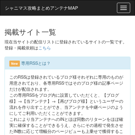
シャニマス攻略まとめアンテナMAP
T
o
g
g
掲載サイト一覧
l
e
現在当サイトの配信リストに登録されているサイトの一覧です。
n
登録・掲載依頼は
こちら
a
v
i
専用RSSとは？
New
g
a
このRSSは登録されているブログ様それぞれに専用のものが
t
用意されており、各専用RSSではそのブログ様の記事ページ
i
だけが配信されます。
o
この専用RSSをブログ内に設置していただくと、【ブログ
n
様】→【当アンテナ】→【再びブログ様】というユーザーの
流れを作り出すことができ、当アンテナを中継ページのよう
にしてご利用いただくことができます。
これにより当アンテナへのINとほぼ同数のリターンをほぼ確
実に確保することができるうえ、さらにその過程で発生させ
たIN数に応じて増幅分のページビューも上乗せで獲得するこ