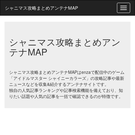
シャニマス攻略まとめアンテナMAP
T
o
g
g
l
シャニマス攻略まとめアン
e
n
テナMAP
a
v
i
g
シャニマス攻略まとめアンテナMAPはenzaで配信中のゲーム
a
「アイドルマスター シャイニーカラーズ」の攻略記事や最新
t
ニュースなどを収集&紹介するアンテナサイトです。
i
独自の人気記事ランキングや記事検索機能を備えており、知
o
りたい話題や人気の記事を一括で確認できるのが特徴です。
n